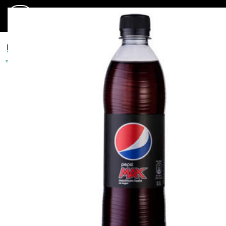
0
Lunch
Beställ Online